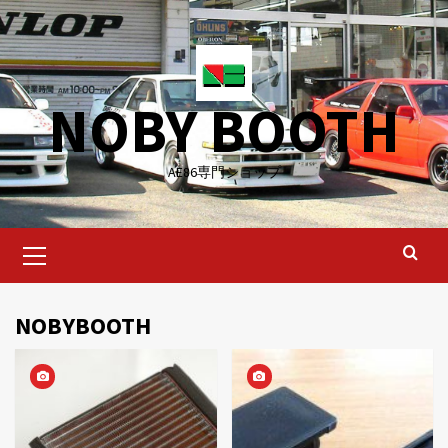
Skip
to
content
NOBY BOOTH
AE86専門ショップ
Primary
Menu
NOBYBOOTH