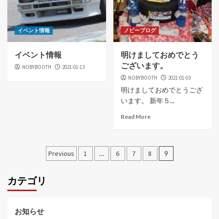
イベント情報
ノビーブログ
イベント情報
明けましておめでとう
ございます。
NOBYBOOTH
2021-01-13
NOBYBOOTH
2021-01-03
明けましておめでとうござ
います。 新年５...
Read More
投
Previous
1
…
6
7
8
9
稿
カテゴリ
ナ
ビ
お知らせ
ゲ