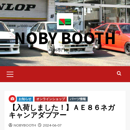
Skip
to
content
NOBY BOOTH
AE86専門ショップ
Primary
Menu
お知らせ
オンラインショップ
パーツ情報
【入荷しました！】ＡＥ８６ネガ
キャンアダプアー
NOBYBOOTH
2024-06-07