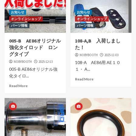
お知らせ
お知らせ
オンラインショップ
オンラインショップ
パーツ情報
パーツ情報
005-B AE86オリジナル
108-A,B 入荷しまし
強化タイロッド ロン
た！
グタイプ
NOBYBOOTH
2025-11-03
NOBYBOOTH
2025-12-13
108-A AE86用 AE１０
005-B AE86オリジナル強
１・ A...
化タイロ...
Read More
Read More