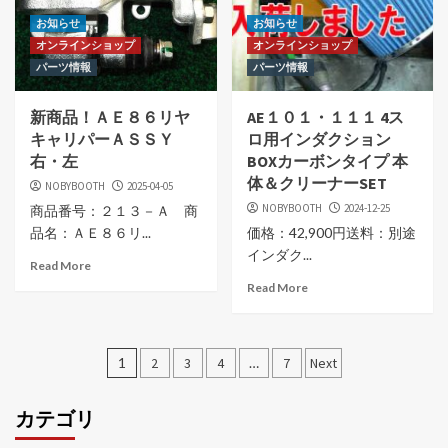
お知らせ
お知らせ
オンラインショップ
オンラインショップ
パーツ情報
パーツ情報
新商品！ＡＥ８６リヤ
AE１０１・１１１ 4ス
キャリパーＡＳＳＹ
ロ用インダクション
右・左
BOXカーボンタイプ 本
体＆クリーナーSET
NOBYBOOTH
2025-04-05
NOBYBOOTH
2024-12-25
商品番号：２１３－Ａ 商
品名：ＡＥ８６リ...
価格：42,900円送料：別途
インダク...
Read More
Read More
投
1
2
3
4
…
7
Next
稿
カテゴリ
ナ