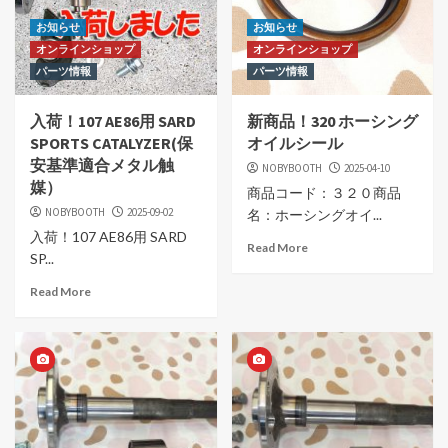
お知らせ
お知らせ
オンラインショップ
オンラインショップ
パーツ情報
パーツ情報
入荷！107 AE86用 SARD
新商品！320 ホーシング
SPORTS CATALYZER(保
オイルシール
安基準適合メタル触
NOBYBOOTH
2025-04-10
媒）
商品コード：３２０商品
NOBYBOOTH
2025-09-02
名：ホーシングオイ...
入荷！107 AE86用 SARD
Read More
SP...
Read More