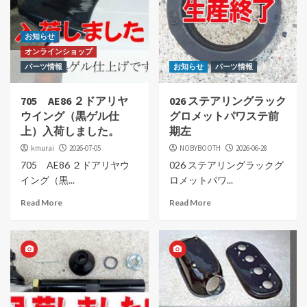
お知らせ
オンラインショップ
パーツ情報
お知らせ
パーツ情報
705 AE86 ２ドアリヤ
026 ステアリングラック
ウイング（黒ゲル仕
グロメットパワステ前
上）入荷しました。
期左
kmurai
2026-07-05
NOBYBOOTH
2026-06-28
705 AE86 ２ドアリヤウ
026 ステアリングラックグ
イング（黒...
ロメットパワ...
Read More
Read More