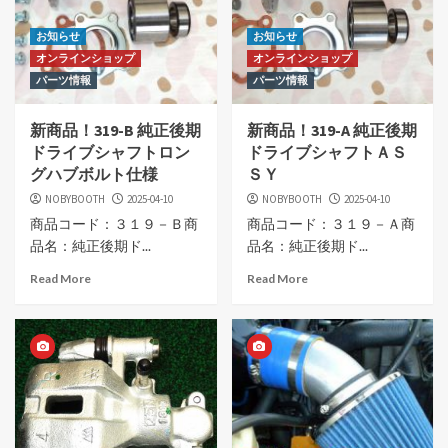
お知らせ
お知らせ
オンラインショップ
オンラインショップ
パーツ情報
パーツ情報
新商品！319-B 純正後期
新商品！319-A 純正後期
ドライブシャフトロン
ドライブシャフトＡＳ
グハブボルト仕様
ＳＹ
NOBYBOOTH
2025-04-10
NOBYBOOTH
2025-04-10
商品コード：３１９－Ｂ商
商品コード：３１９－Ａ商
品名：純正後期ド...
品名：純正後期ド...
Read More
Read More