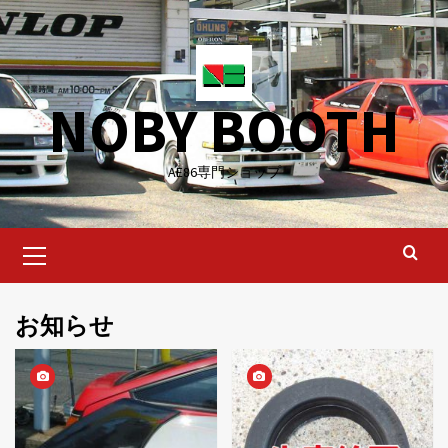
Skip
to
content
NOBY BOOTH
AE86専門ショップ
Primary
Menu
お知らせ