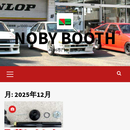
Skip
to
content
NOBY BOOTH
AE86専門ショップ
Primary
Menu
月:
2025年12月