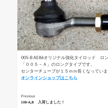
005-B AE86オリジナル強化タイロッド 
「００５－Ａ」のロングタイプです。
センターチューブが１５ｍｍ長くなっていま
オンラインショップはこちら
Continue
Previous
108-A,B 入荷しました！
Reading