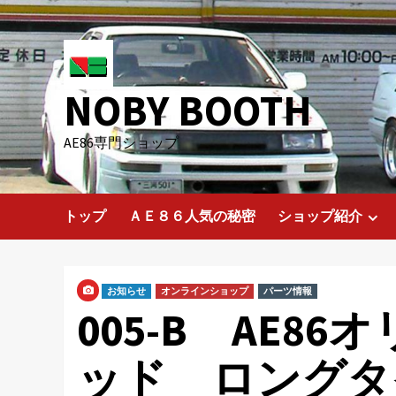
Skip
to
content
NOBY BOOTH
AE86専門ショップ
トップ
ＡＥ８６人気の秘密
ショップ紹介
お知らせ
オンラインショップ
パーツ情報
005-B AE8
ッド ロングタ