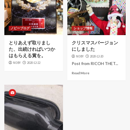
ノビーブログ
ショップ情報
とりあえず取りまし
クリスマスバージョン
た、出続ければいつか
にしました
はもらえる賞を。
NOBY
2020-12-20
NOBY
2020-12-22
Post from RICOH THET...
Read More