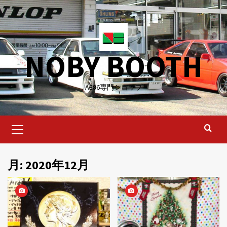
Skip
to
content
NOBY BOOTH
AE86専門ショップ
Primary
Menu
月:
2020年12月