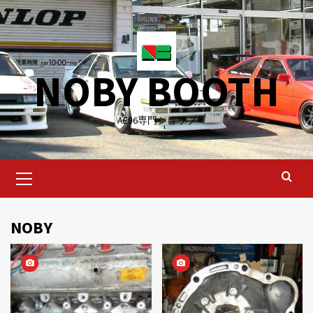
Skip
to
content
NOBY BOOTH
AE86専門ショップ
Primary
Menu
NOBY