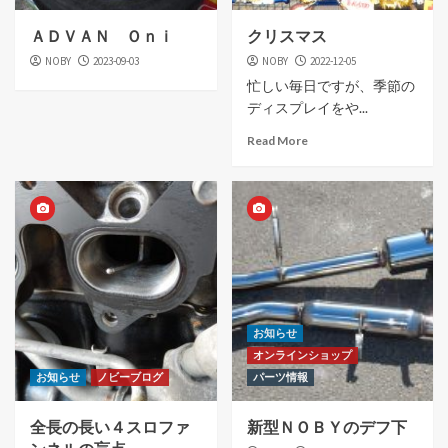
ＡＤＶＡＮ Ｏｎｉ
クリスマス
NOBY
2023-09-03
NOBY
2022-12-05
忙しい毎日ですが、季節の
ディスプレイをや...
Read More
お知らせ
オンラインショップ
お知らせ
ノビーブログ
パーツ情報
全長の長い４スロファ
新型ＮＯＢＹのデフ下