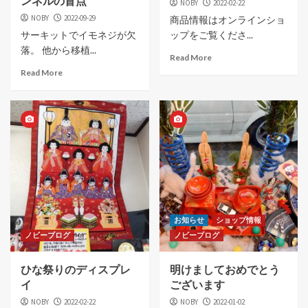
ンネルの盲点
NOBY
2022-02-22
NOBY
2022-09-29
商品情報はオンラインショ
サーキットでイモネジが欠
ップをご覧くださ...
落。 他から移植...
Read More
Read More
お知らせ
ショップ情報
ノビーブログ
ノビーブログ
ひな祭りのディスプレ
明けましておめでとう
イ
ございます
NOBY
2022-02-22
NOBY
2022-01-02