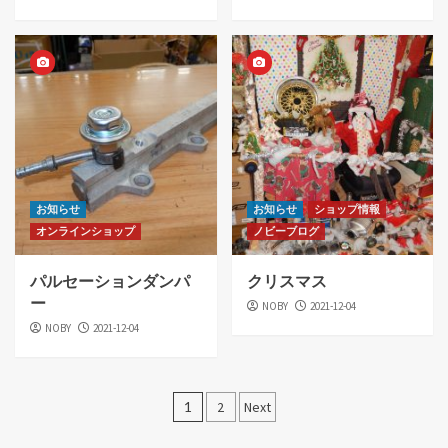
お知らせ
お知らせ
ショップ情報
オンラインショップ
ノビーブログ
パルセーションダンパ
クリスマス
ー
NOBY
2021-12-04
NOBY
2021-12-04
投
1
2
Next
稿