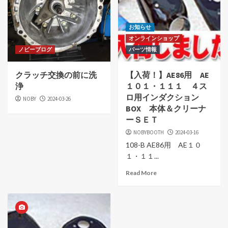
お知らせ
オンラインショップ
ノビーブログ
パーツ情報
クラッチ交換の前に洗
【入荷！】AE86用 AE
浄
１０１・１１１ ４ス
ロ用インダクション
NOBY
2024-03-26
BOX 本体＆クリーナ
ーＳＥＴ
NOBYBOOTH
2024-03-16
108-B AE86用 AE１０
１・１１...
Read More