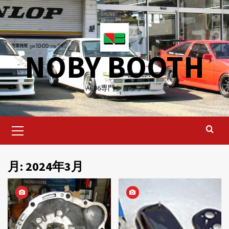
Skip
to
content
NOBY BOOTH
AE86専門ショップ
Primary
Menu
月:
2024年3月