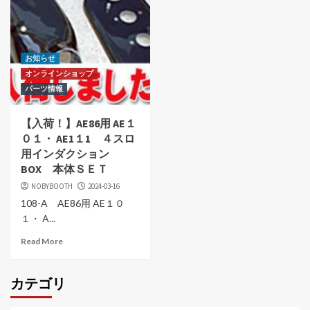
お知らせ
オンラインショップ
パーツ情報
【入荷！】AE86用 AE１
０１・ AE1１1 ４スロ
用インダクション
BOX 本体ＳＥＴ
NOBYBOOTH
2024-03-16
108-A AE86用 AE１０
１・ A...
Read More
カテゴリ