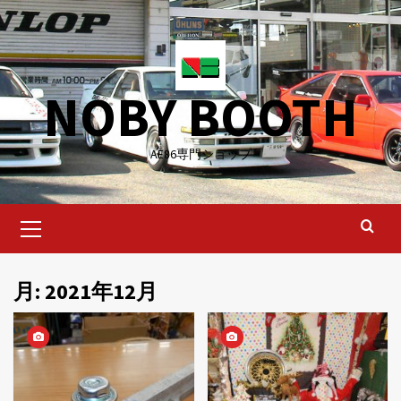
Skip
to
content
NOBY BOOTH
AE86専門ショップ
Primary
Menu
月:
2021年12月